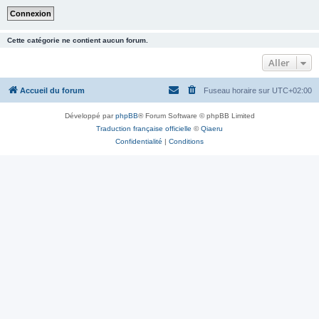
Cette catégorie ne contient aucun forum.
Aller
Accueil du forum
Fuseau horaire sur
UTC+02:00
Développé par
phpBB
® Forum Software © phpBB Limited
Traduction française officielle
©
Qiaeru
Confidentialité
|
Conditions