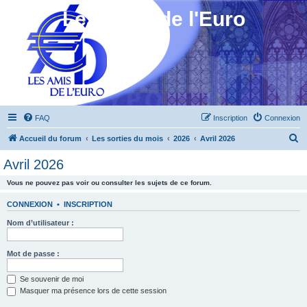
Les Amis de l'Euro
FAQ
Inscription
Connexion
R
Accueil du forum
Les sorties du mois
2026
Avril 2026
e
Avril 2026
c
Vous ne pouvez pas voir ou consulter les sujets de ce forum.
h
e
CONNEXION
•
INSCRIPTION
r
Nom d’utilisateur :
c
h
Mot de passe :
e
Se souvenir de moi
r
Masquer ma présence lors de cette session