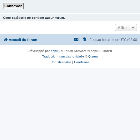
Cette catégorie ne contient aucun forum.
Aller
Accueil du forum
Fuseau horaire sur
UTC+02:00
Développé par
phpBB
® Forum Software © phpBB Limited
Traduction française officielle
©
Qiaeru
Confidentialité
|
Conditions