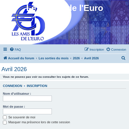
Les Amis de l'Euro
FAQ
Inscription
Connexion
R
Accueil du forum
Les sorties du mois
2026
Avril 2026
e
Avril 2026
c
Vous ne pouvez pas voir ou consulter les sujets de ce forum.
h
e
CONNEXION
•
INSCRIPTION
r
Nom d’utilisateur :
c
h
Mot de passe :
e
Se souvenir de moi
r
Masquer ma présence lors de cette session