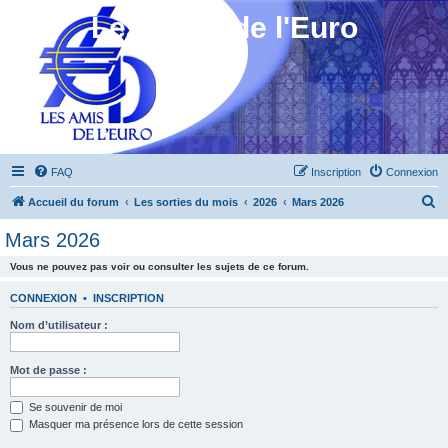
Les Amis de l'Euro
FAQ
Inscription
Connexion
R
Accueil du forum
Les sorties du mois
2026
Mars 2026
e
Mars 2026
c
Vous ne pouvez pas voir ou consulter les sujets de ce forum.
h
e
CONNEXION
•
INSCRIPTION
r
Nom d’utilisateur :
c
h
Mot de passe :
e
Se souvenir de moi
r
Masquer ma présence lors de cette session