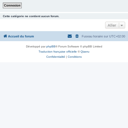
Cette catégorie ne contient aucun forum.
Aller
Accueil du forum
Fuseau horaire sur
UTC+02:00
Développé par
phpBB
® Forum Software © phpBB Limited
Traduction française officielle
©
Qiaeru
Confidentialité
|
Conditions