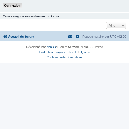
Cette catégorie ne contient aucun forum.
Aller
Accueil du forum
Fuseau horaire sur
UTC+02:00
Développé par
phpBB
® Forum Software © phpBB Limited
Traduction française officielle
©
Qiaeru
Confidentialité
|
Conditions