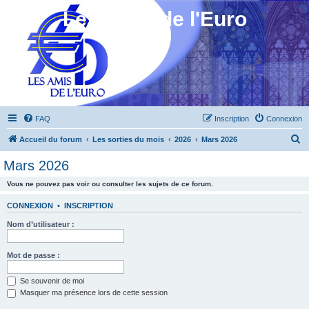
Les Amis de l'Euro
FAQ
Inscription
Connexion
R
Accueil du forum
Les sorties du mois
2026
Mars 2026
e
Mars 2026
c
Vous ne pouvez pas voir ou consulter les sujets de ce forum.
h
e
CONNEXION
•
INSCRIPTION
r
Nom d’utilisateur :
c
h
Mot de passe :
e
Se souvenir de moi
r
Masquer ma présence lors de cette session