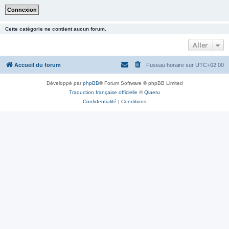
Cette catégorie ne contient aucun forum.
Aller
Accueil du forum
Fuseau horaire sur
UTC+02:00
Développé par
phpBB
® Forum Software © phpBB Limited
Traduction française officielle
©
Qiaeru
Confidentialité
|
Conditions