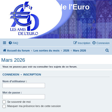
Les Amis de l'Euro
FAQ
Inscription
Connexion
R
Accueil du forum
Les sorties du mois
2026
Mars 2026
e
Mars 2026
c
Vous ne pouvez pas voir ou consulter les sujets de ce forum.
h
e
CONNEXION
•
INSCRIPTION
r
Nom d’utilisateur :
c
h
Mot de passe :
e
Se souvenir de moi
r
Masquer ma présence lors de cette session