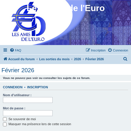
Les Amis de l'Euro
FAQ
Inscription
Connexion
R
Accueil du forum
Les sorties du mois
2026
Février 2026
e
Février 2026
c
Vous ne pouvez pas voir ou consulter les sujets de ce forum.
h
e
CONNEXION
•
INSCRIPTION
r
Nom d’utilisateur :
c
h
Mot de passe :
e
Se souvenir de moi
r
Masquer ma présence lors de cette session