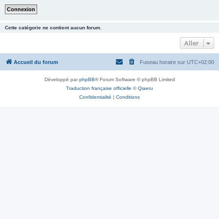
Cette catégorie ne contient aucun forum.
Aller
Accueil du forum
Fuseau horaire sur
UTC+02:00
Développé par
phpBB
® Forum Software © phpBB Limited
Traduction française officielle
©
Qiaeru
Confidentialité
|
Conditions