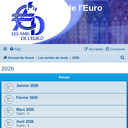
Les Amis de l'Euro
FAQ
Inscription
Connexion
R
Accueil du forum
Les sorties du mois
2026
e
2026
c
Forum
h
e
Janvier 2026
r
Février 2026
c
h
Mars 2026
e
Sujets :
1
r
Avril 2026
Sujets :
1