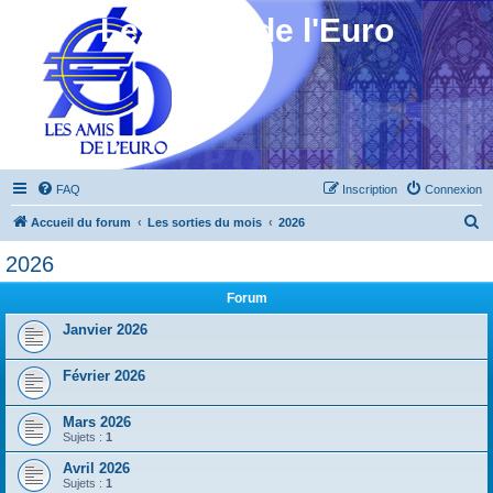
Les Amis de l'Euro
FAQ
Inscription
Connexion
R
Accueil du forum
Les sorties du mois
2026
e
2026
c
Forum
h
e
Janvier 2026
r
Février 2026
c
h
Mars 2026
e
Sujets :
1
r
Avril 2026
Sujets :
1