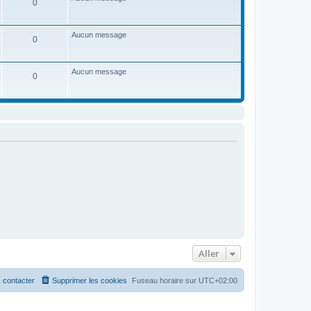
0
e
d
e
r
Aucun message
0
n
i
e
r
Aucun message
m
0
e
s
s
a
g
e
Aller
 contacter
Supprimer les cookies
Fuseau horaire sur
UTC+02:00