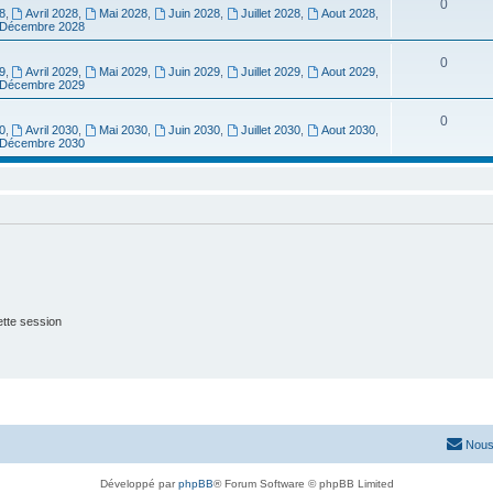
0
8
,
Avril 2028
,
Mai 2028
,
Juin 2028
,
Juillet 2028
,
Aout 2028
,
Décembre 2028
0
9
,
Avril 2029
,
Mai 2029
,
Juin 2029
,
Juillet 2029
,
Aout 2029
,
Décembre 2029
0
0
,
Avril 2030
,
Mai 2030
,
Juin 2030
,
Juillet 2030
,
Aout 2030
,
Décembre 2030
tte session
Nous
Développé par
phpBB
® Forum Software © phpBB Limited