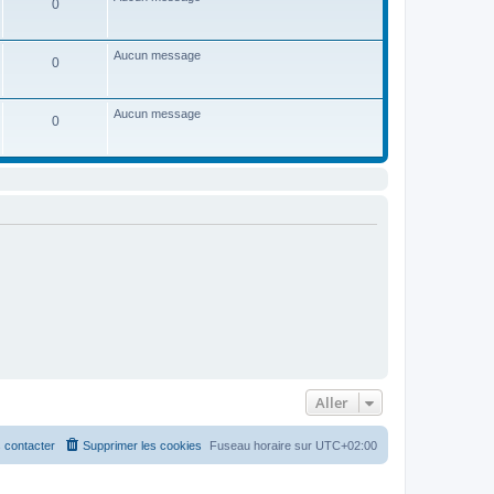
0
e
d
e
r
Aucun message
0
n
i
e
r
Aucun message
m
0
e
s
s
a
g
e
Aller
 contacter
Supprimer les cookies
Fuseau horaire sur
UTC+02:00