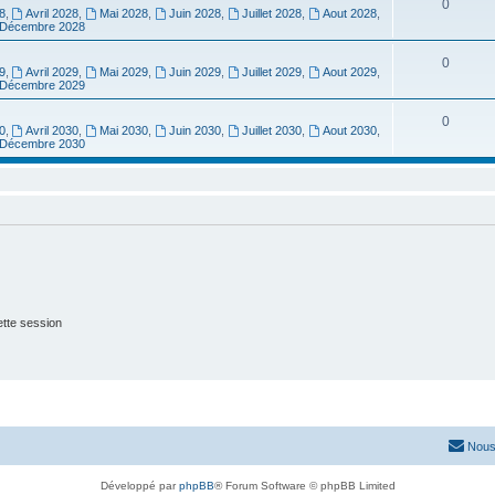
0
8
,
Avril 2028
,
Mai 2028
,
Juin 2028
,
Juillet 2028
,
Aout 2028
,
Décembre 2028
0
9
,
Avril 2029
,
Mai 2029
,
Juin 2029
,
Juillet 2029
,
Aout 2029
,
Décembre 2029
0
0
,
Avril 2030
,
Mai 2030
,
Juin 2030
,
Juillet 2030
,
Aout 2030
,
Décembre 2030
tte session
Nous
Développé par
phpBB
® Forum Software © phpBB Limited