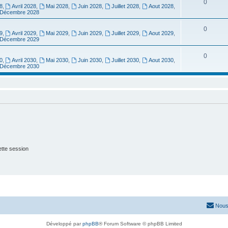
0
8
,
Avril 2028
,
Mai 2028
,
Juin 2028
,
Juillet 2028
,
Aout 2028
,
Décembre 2028
0
9
,
Avril 2029
,
Mai 2029
,
Juin 2029
,
Juillet 2029
,
Aout 2029
,
Décembre 2029
0
0
,
Avril 2030
,
Mai 2030
,
Juin 2030
,
Juillet 2030
,
Aout 2030
,
Décembre 2030
tte session
Nous
Développé par
phpBB
® Forum Software © phpBB Limited