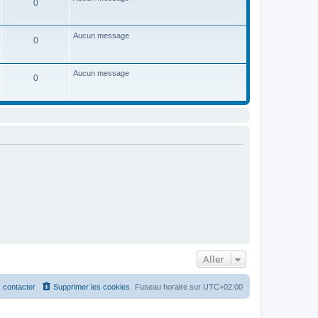
0
e
d
e
r
Aucun message
0
n
i
e
r
Aucun message
m
0
e
s
s
a
g
e
Aller
 contacter
Supprimer les cookies
Fuseau horaire sur
UTC+02:00