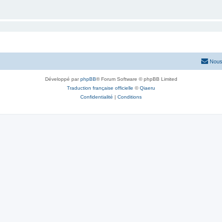
Nous
Développé par
phpBB
® Forum Software © phpBB Limited
Traduction française officielle
©
Qiaeru
Confidentialité
|
Conditions