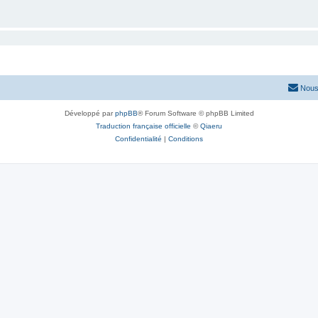
Nous
Développé par
phpBB
® Forum Software © phpBB Limited
Traduction française officielle
©
Qiaeru
Confidentialité
|
Conditions