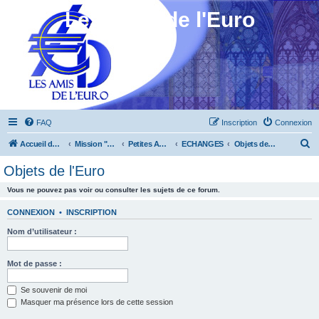
Les Amis de l'Euro
FAQ
Inscription
Connexion
R
Accueil du forum
Mission "Animation"
Petites Annonces
ECHANGES
Objets de l'Euro
e
Objets de l'Euro
c
Vous ne pouvez pas voir ou consulter les sujets de ce forum.
h
e
CONNEXION
•
INSCRIPTION
r
Nom d’utilisateur :
c
h
Mot de passe :
e
Se souvenir de moi
r
Masquer ma présence lors de cette session