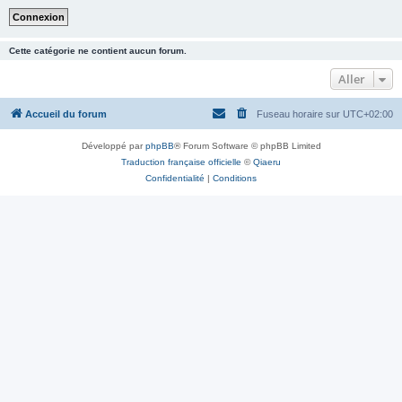
Cette catégorie ne contient aucun forum.
Aller
Accueil du forum
Fuseau horaire sur
UTC+02:00
Développé par
phpBB
® Forum Software © phpBB Limited
Traduction française officielle
©
Qiaeru
Confidentialité
|
Conditions