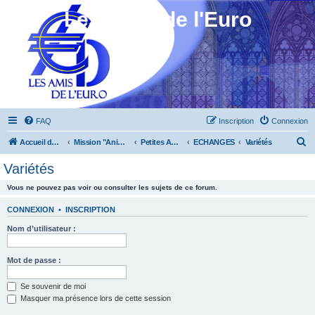
Les Amis de l'Euro
FAQ
Inscription
Connexion
R
Accueil du forum
Mission "Animation"
Petites Annonces
ECHANGES
Variétés
e
Variétés
c
Vous ne pouvez pas voir ou consulter les sujets de ce forum.
h
e
CONNEXION
•
INSCRIPTION
r
Nom d’utilisateur :
c
h
Mot de passe :
e
Se souvenir de moi
r
Masquer ma présence lors de cette session