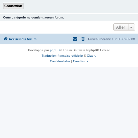
Cette catégorie ne contient aucun forum.
Aller
Accueil du forum
Fuseau horaire sur
UTC+02:00
Développé par
phpBB
® Forum Software © phpBB Limited
Traduction française officielle
©
Qiaeru
Confidentialité
|
Conditions