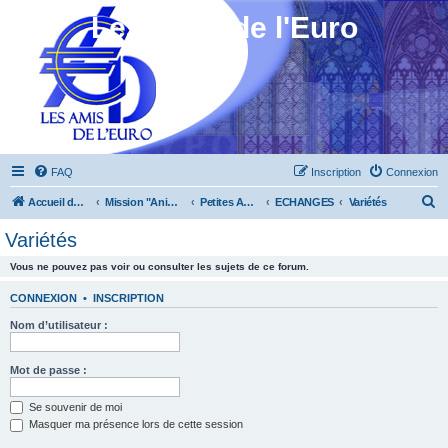
Les Amis de l'Euro
FAQ
Inscription
Connexion
R
Accueil du forum
Mission "Animation"
Petites Annonces
ECHANGES
Variétés
e
Variétés
c
Vous ne pouvez pas voir ou consulter les sujets de ce forum.
h
e
CONNEXION
•
INSCRIPTION
r
Nom d’utilisateur :
c
h
Mot de passe :
e
Se souvenir de moi
r
Masquer ma présence lors de cette session