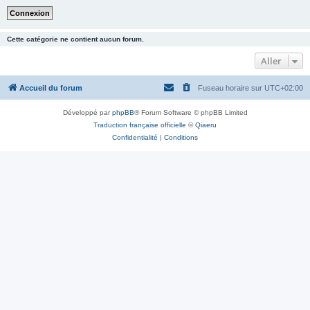
Cette catégorie ne contient aucun forum.
Aller
Accueil du forum
Fuseau horaire sur
UTC+02:00
Développé par
phpBB
® Forum Software © phpBB Limited
Traduction française officielle
©
Qiaeru
Confidentialité
|
Conditions