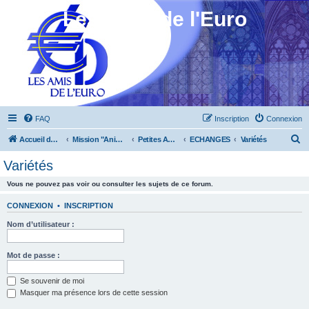
Les Amis de l'Euro
FAQ
Inscription
Connexion
R
Accueil du forum
Mission "Animation"
Petites Annonces
ECHANGES
Variétés
e
Variétés
c
Vous ne pouvez pas voir ou consulter les sujets de ce forum.
h
e
CONNEXION
•
INSCRIPTION
r
Nom d’utilisateur :
c
h
Mot de passe :
e
Se souvenir de moi
r
Masquer ma présence lors de cette session