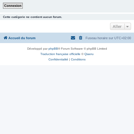
Cette catégorie ne contient aucun forum.
Aller
Accueil du forum
Fuseau horaire sur
UTC+02:00
Développé par
phpBB
® Forum Software © phpBB Limited
Traduction française officielle
©
Qiaeru
Confidentialité
|
Conditions