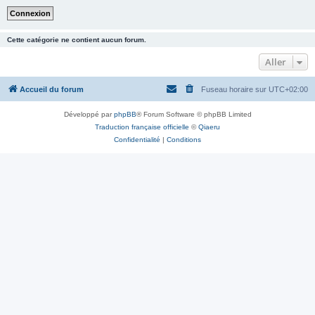
Cette catégorie ne contient aucun forum.
Aller
Accueil du forum
Fuseau horaire sur
UTC+02:00
Développé par
phpBB
® Forum Software © phpBB Limited
Traduction française officielle
©
Qiaeru
Confidentialité
|
Conditions