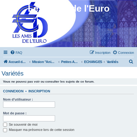
Les Amis de l'Euro
FAQ
Inscription
Connexion
R
Accueil du forum
Mission "Animation"
Petites Annonces
ECHANGES
Variétés
e
Variétés
c
Vous ne pouvez pas voir ou consulter les sujets de ce forum.
h
e
CONNEXION
•
INSCRIPTION
r
Nom d’utilisateur :
c
h
Mot de passe :
e
Se souvenir de moi
r
Masquer ma présence lors de cette session