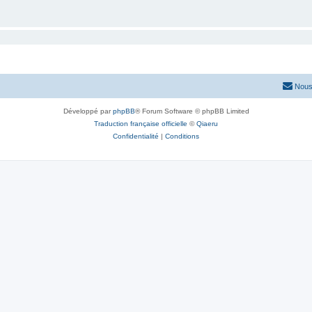
Nous
Développé par
phpBB
® Forum Software © phpBB Limited
Traduction française officielle
©
Qiaeru
Confidentialité
|
Conditions