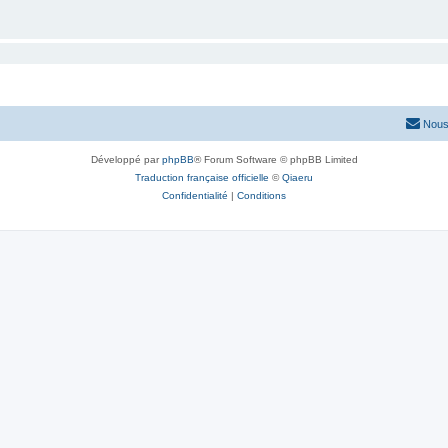
Nous
Développé par
phpBB
® Forum Software © phpBB Limited
Traduction française officielle
©
Qiaeru
Confidentialité
|
Conditions