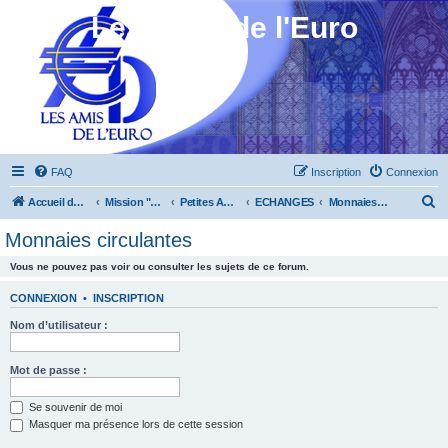
Les Amis de l'Euro
FAQ
Inscription
Connexion
R
Accueil du forum
Mission "Animation"
Petites Annonces
ECHANGES
Monnaies circulantes
e
Monnaies circulantes
c
Vous ne pouvez pas voir ou consulter les sujets de ce forum.
h
e
CONNEXION
•
INSCRIPTION
r
Nom d’utilisateur :
c
h
Mot de passe :
e
Se souvenir de moi
r
Masquer ma présence lors de cette session