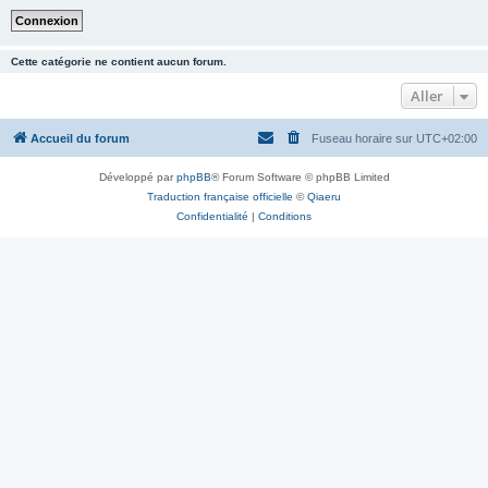
Cette catégorie ne contient aucun forum.
Aller
Accueil du forum
Fuseau horaire sur
UTC+02:00
Développé par
phpBB
® Forum Software © phpBB Limited
Traduction française officielle
©
Qiaeru
Confidentialité
|
Conditions