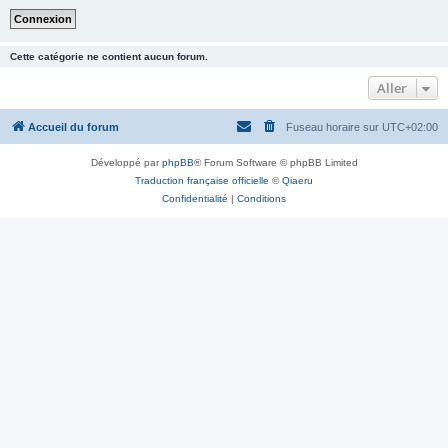
Cette catégorie ne contient aucun forum.
Aller
Accueil du forum
Fuseau horaire sur
UTC+02:00
Développé par
phpBB
® Forum Software © phpBB Limited
Traduction française officielle
©
Qiaeru
Confidentialité
|
Conditions