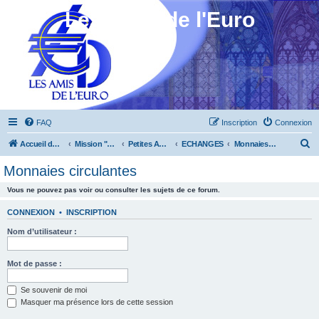
Les Amis de l'Euro
FAQ
Inscription
Connexion
R
Accueil du forum
Mission "Animation"
Petites Annonces
ECHANGES
Monnaies circulantes
e
Monnaies circulantes
c
Vous ne pouvez pas voir ou consulter les sujets de ce forum.
h
e
CONNEXION
•
INSCRIPTION
r
Nom d’utilisateur :
c
h
Mot de passe :
e
Se souvenir de moi
r
Masquer ma présence lors de cette session