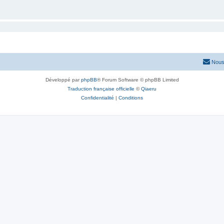
Nous
Développé par
phpBB
® Forum Software © phpBB Limited
Traduction française officielle
©
Qiaeru
Confidentialité
|
Conditions