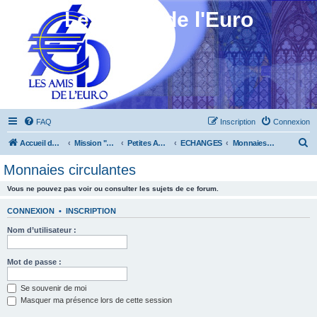
Les Amis de l'Euro
FAQ
Inscription
Connexion
R
Accueil du forum
Mission "Animation"
Petites Annonces
ECHANGES
Monnaies circulantes
e
Monnaies circulantes
c
Vous ne pouvez pas voir ou consulter les sujets de ce forum.
h
e
CONNEXION
•
INSCRIPTION
r
Nom d’utilisateur :
c
h
Mot de passe :
e
Se souvenir de moi
r
Masquer ma présence lors de cette session