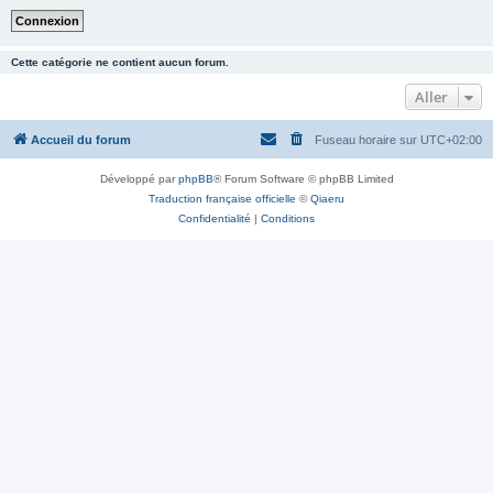
Cette catégorie ne contient aucun forum.
Aller
Accueil du forum
Fuseau horaire sur
UTC+02:00
Développé par
phpBB
® Forum Software © phpBB Limited
Traduction française officielle
©
Qiaeru
Confidentialité
|
Conditions