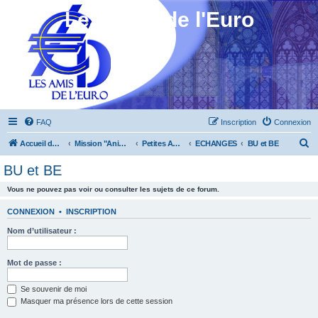
Les Amis de l'Euro
FAQ
Inscription
Connexion
R
Accueil du forum
Mission "Animation"
Petites Annonces
ECHANGES
BU et BE
e
BU et BE
c
Vous ne pouvez pas voir ou consulter les sujets de ce forum.
h
e
CONNEXION
•
INSCRIPTION
r
Nom d’utilisateur :
c
h
Mot de passe :
e
Se souvenir de moi
r
Masquer ma présence lors de cette session