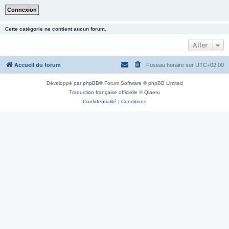
Cette catégorie ne contient aucun forum.
Aller
Accueil du forum
Fuseau horaire sur
UTC+02:00
Développé par
phpBB
® Forum Software © phpBB Limited
Traduction française officielle
©
Qiaeru
Confidentialité
|
Conditions