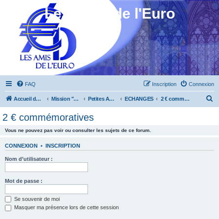
Les Amis de l'Euro
FAQ
Inscription
Connexion
R
Accueil du forum
Mission "Animation"
Petites Annonces
ECHANGES
2 € commémoratives
e
2 € commémoratives
c
Vous ne pouvez pas voir ou consulter les sujets de ce forum.
h
e
CONNEXION
•
INSCRIPTION
r
Nom d’utilisateur :
c
h
Mot de passe :
e
Se souvenir de moi
r
Masquer ma présence lors de cette session