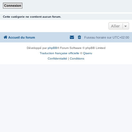
Cette catégorie ne contient aucun forum.
Aller
Accueil du forum
Fuseau horaire sur
UTC+02:00
Développé par
phpBB
® Forum Software © phpBB Limited
Traduction française officielle
©
Qiaeru
Confidentialité
|
Conditions