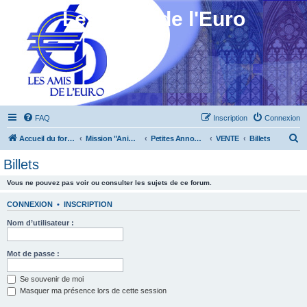
Les Amis de l'Euro
FAQ
Inscription
Connexion
R
Accueil du forum
Mission "Animation"
Petites Annonces
VENTE
Billets
e
Billets
c
Vous ne pouvez pas voir ou consulter les sujets de ce forum.
h
e
CONNEXION
•
INSCRIPTION
r
Nom d’utilisateur :
c
h
Mot de passe :
e
Se souvenir de moi
r
Masquer ma présence lors de cette session