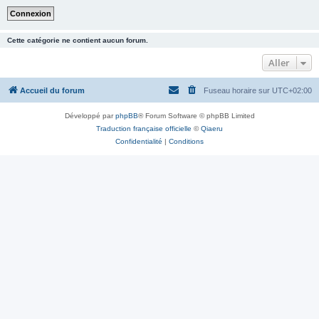
Cette catégorie ne contient aucun forum.
Aller
Accueil du forum
Fuseau horaire sur
UTC+02:00
Développé par
phpBB
® Forum Software © phpBB Limited
Traduction française officielle
©
Qiaeru
Confidentialité
|
Conditions