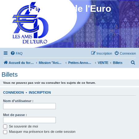
Les Amis de l'Euro
FAQ
Inscription
Connexion
R
Accueil du forum
Mission "Animation"
Petites Annonces
VENTE
Billets
e
Billets
c
Vous ne pouvez pas voir ou consulter les sujets de ce forum.
h
e
CONNEXION
•
INSCRIPTION
r
Nom d’utilisateur :
c
h
Mot de passe :
e
Se souvenir de moi
r
Masquer ma présence lors de cette session