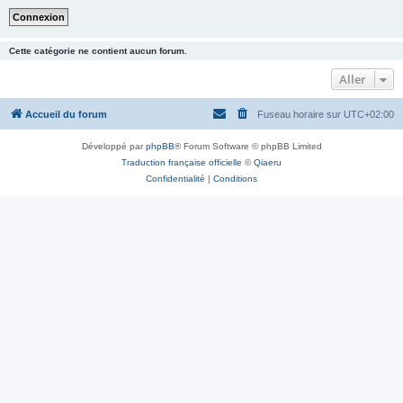
Cette catégorie ne contient aucun forum.
Aller
Accueil du forum
Fuseau horaire sur
UTC+02:00
Développé par
phpBB
® Forum Software © phpBB Limited
Traduction française officielle
©
Qiaeru
Confidentialité
|
Conditions