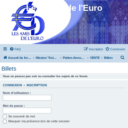
Les Amis de l'Euro
FAQ
Inscription
Connexion
R
Accueil du forum
Mission "Animation"
Petites Annonces
VENTE
Billets
e
Billets
c
Vous ne pouvez pas voir ou consulter les sujets de ce forum.
h
e
CONNEXION
•
INSCRIPTION
r
Nom d’utilisateur :
c
h
Mot de passe :
e
Se souvenir de moi
r
Masquer ma présence lors de cette session