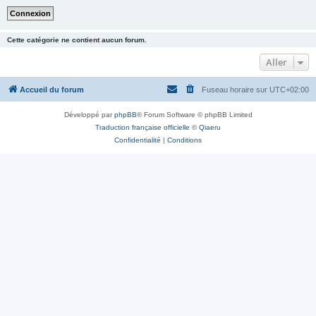
Cette catégorie ne contient aucun forum.
Aller
Accueil du forum
Fuseau horaire sur
UTC+02:00
Développé par
phpBB
® Forum Software © phpBB Limited
Traduction française officielle
©
Qiaeru
Confidentialité
|
Conditions