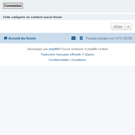
Cette catégorie ne contient aucun forum.
Aller
Accueil du forum
Fuseau horaire sur
UTC+02:00
Développé par
phpBB
® Forum Software © phpBB Limited
Traduction française officielle
©
Qiaeru
Confidentialité
|
Conditions