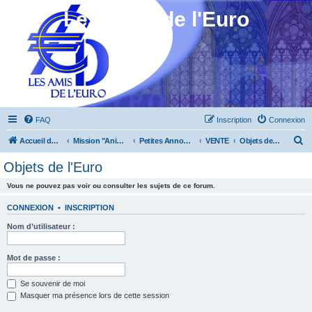
Les Amis de l'Euro
FAQ
Inscription
Connexion
R
Accueil du forum
Mission "Animation"
Petites Annonces
VENTE
Objets de l'Euro
e
Objets de l'Euro
c
Vous ne pouvez pas voir ou consulter les sujets de ce forum.
h
e
CONNEXION
•
INSCRIPTION
r
Nom d’utilisateur :
c
h
Mot de passe :
e
Se souvenir de moi
r
Masquer ma présence lors de cette session