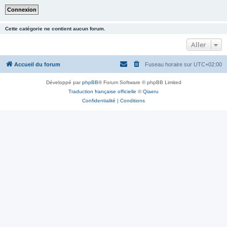
Cette catégorie ne contient aucun forum.
Aller
Accueil du forum
Fuseau horaire sur
UTC+02:00
Développé par
phpBB
® Forum Software © phpBB Limited
Traduction française officielle
©
Qiaeru
Confidentialité
|
Conditions