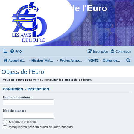
Les Amis de l'Euro
FAQ
Inscription
Connexion
R
Accueil du forum
Mission "Animation"
Petites Annonces
VENTE
Objets de l'Euro
e
Objets de l'Euro
c
Vous ne pouvez pas voir ou consulter les sujets de ce forum.
h
e
CONNEXION
•
INSCRIPTION
r
Nom d’utilisateur :
c
h
Mot de passe :
e
Se souvenir de moi
r
Masquer ma présence lors de cette session