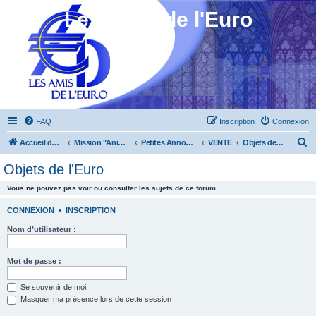
Les Amis de l'Euro
FAQ
Inscription
Connexion
R
Accueil du forum
Mission "Animation"
Petites Annonces
VENTE
Objets de l'Euro
e
Objets de l'Euro
c
Vous ne pouvez pas voir ou consulter les sujets de ce forum.
h
e
CONNEXION
•
INSCRIPTION
r
Nom d’utilisateur :
c
h
Mot de passe :
e
Se souvenir de moi
r
Masquer ma présence lors de cette session