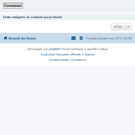
Cette catégorie ne contient aucun forum.
Aller
Accueil du forum
Fuseau horaire sur
UTC+02:00
Développé par
phpBB
® Forum Software © phpBB Limited
Traduction française officielle
©
Qiaeru
Confidentialité
|
Conditions