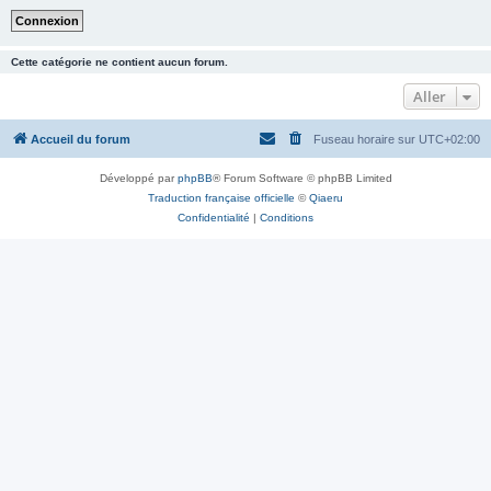
Cette catégorie ne contient aucun forum.
Aller
Accueil du forum
Fuseau horaire sur
UTC+02:00
Développé par
phpBB
® Forum Software © phpBB Limited
Traduction française officielle
©
Qiaeru
Confidentialité
|
Conditions