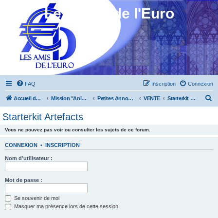
Les Amis de l'Euro
FAQ
Inscription
Connexion
R
Accueil du forum
Mission "Animation"
Petites Annonces
VENTE
Starterkit Artefacts
e
Starterkit Artefacts
c
Vous ne pouvez pas voir ou consulter les sujets de ce forum.
h
e
CONNEXION
•
INSCRIPTION
r
Nom d’utilisateur :
c
h
Mot de passe :
e
Se souvenir de moi
r
Masquer ma présence lors de cette session