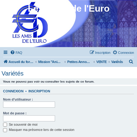
Les Amis de l'Euro
FAQ
Inscription
Connexion
R
Accueil du forum
Mission "Animation"
Petites Annonces
VENTE
Variétés
e
Variétés
c
Vous ne pouvez pas voir ou consulter les sujets de ce forum.
h
e
CONNEXION
•
INSCRIPTION
r
Nom d’utilisateur :
c
h
Mot de passe :
e
Se souvenir de moi
r
Masquer ma présence lors de cette session