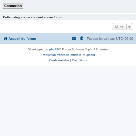
Cette catégorie ne contient aucun forum.
Aller
Accueil du forum
Fuseau horaire sur
UTC+02:00
Développé par
phpBB
® Forum Software © phpBB Limited
Traduction française officielle
©
Qiaeru
Confidentialité
|
Conditions