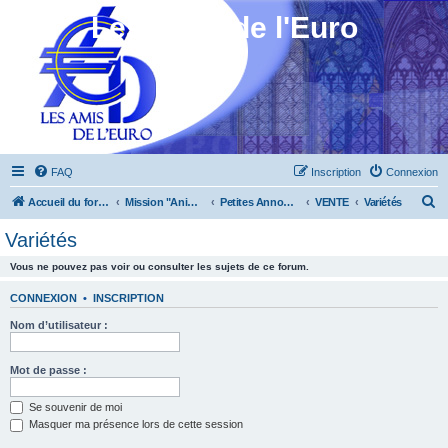
Les Amis de l'Euro
FAQ
Inscription
Connexion
R
Accueil du forum
Mission "Animation"
Petites Annonces
VENTE
Variétés
e
Variétés
c
Vous ne pouvez pas voir ou consulter les sujets de ce forum.
h
e
CONNEXION
•
INSCRIPTION
r
Nom d’utilisateur :
c
h
Mot de passe :
e
Se souvenir de moi
r
Masquer ma présence lors de cette session