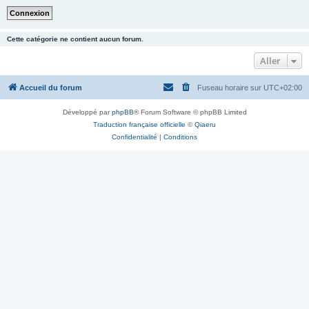
Cette catégorie ne contient aucun forum.
Aller
Accueil du forum
Fuseau horaire sur
UTC+02:00
Développé par
phpBB
® Forum Software © phpBB Limited
Traduction française officielle
©
Qiaeru
Confidentialité
|
Conditions