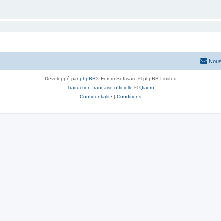
Nous
Développé par
phpBB
® Forum Software © phpBB Limited
Traduction française officielle
©
Qiaeru
Confidentialité
|
Conditions