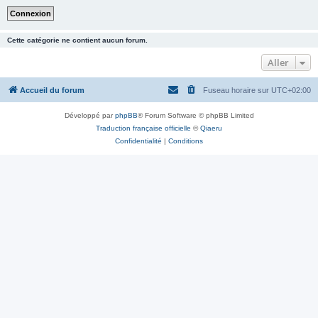
Cette catégorie ne contient aucun forum.
Aller
Accueil du forum
Fuseau horaire sur
UTC+02:00
Développé par
phpBB
® Forum Software © phpBB Limited
Traduction française officielle
©
Qiaeru
Confidentialité
|
Conditions