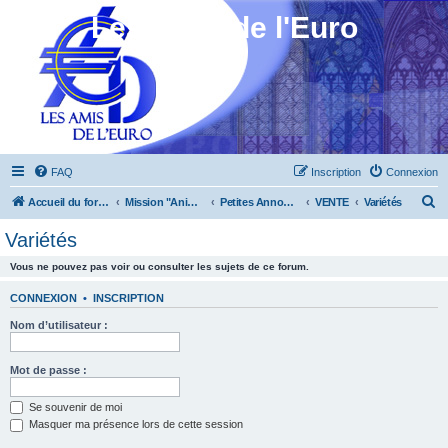
Les Amis de l'Euro
FAQ
Inscription
Connexion
R
Accueil du forum
Mission "Animation"
Petites Annonces
VENTE
Variétés
e
Variétés
c
Vous ne pouvez pas voir ou consulter les sujets de ce forum.
h
e
CONNEXION
•
INSCRIPTION
r
Nom d’utilisateur :
c
h
Mot de passe :
e
Se souvenir de moi
r
Masquer ma présence lors de cette session