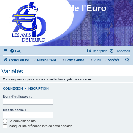
Les Amis de l'Euro
FAQ
Inscription
Connexion
R
Accueil du forum
Mission "Animation"
Petites Annonces
VENTE
Variétés
e
Variétés
c
Vous ne pouvez pas voir ou consulter les sujets de ce forum.
h
e
CONNEXION
•
INSCRIPTION
r
Nom d’utilisateur :
c
h
Mot de passe :
e
Se souvenir de moi
r
Masquer ma présence lors de cette session