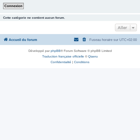
Cette catégorie ne contient aucun forum.
Aller
Accueil du forum
Fuseau horaire sur
UTC+02:00
Développé par
phpBB
® Forum Software © phpBB Limited
Traduction française officielle
©
Qiaeru
Confidentialité
|
Conditions