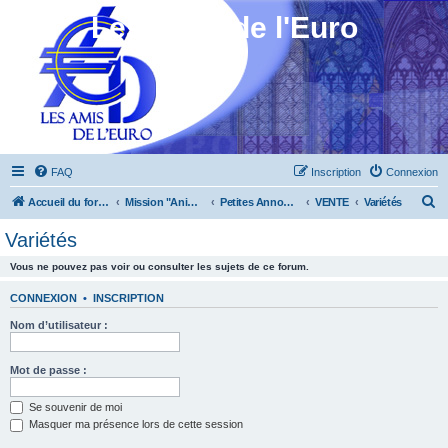
Les Amis de l'Euro
FAQ
Inscription
Connexion
R
Accueil du forum
Mission "Animation"
Petites Annonces
VENTE
Variétés
e
Variétés
c
Vous ne pouvez pas voir ou consulter les sujets de ce forum.
h
e
CONNEXION
•
INSCRIPTION
r
Nom d’utilisateur :
c
h
Mot de passe :
e
Se souvenir de moi
r
Masquer ma présence lors de cette session