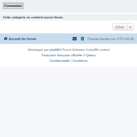
Cette catégorie ne contient aucun forum.
Aller
Accueil du forum
Fuseau horaire sur
UTC+02:00
Développé par
phpBB
® Forum Software © phpBB Limited
Traduction française officielle
©
Qiaeru
Confidentialité
|
Conditions