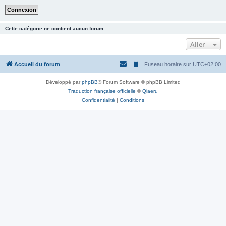
Cette catégorie ne contient aucun forum.
Aller
Accueil du forum
Fuseau horaire sur
UTC+02:00
Développé par
phpBB
® Forum Software © phpBB Limited
Traduction française officielle
©
Qiaeru
Confidentialité
|
Conditions