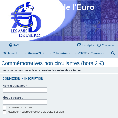
Les Amis de l'Euro
FAQ
Inscription
Connexion
R
Accueil du forum
Mission "Animation"
Petites Annonces
VENTE
Commémoratives non circulantes (hors 2 €)
e
Commémoratives non circulantes (hors 2 €)
c
Vous ne pouvez pas voir ou consulter les sujets de ce forum.
h
e
CONNEXION
•
INSCRIPTION
r
Nom d’utilisateur :
c
h
Mot de passe :
e
Se souvenir de moi
r
Masquer ma présence lors de cette session