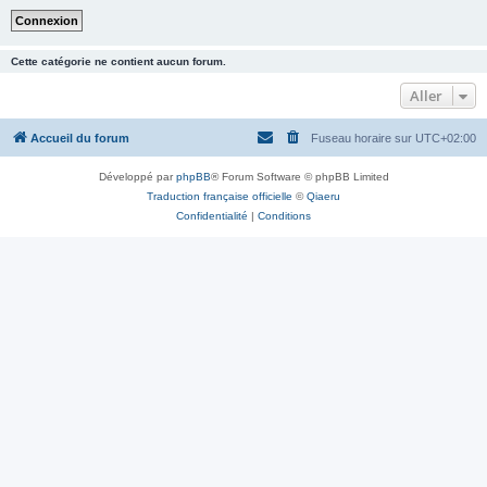
Cette catégorie ne contient aucun forum.
Aller
Accueil du forum
Fuseau horaire sur
UTC+02:00
Développé par
phpBB
® Forum Software © phpBB Limited
Traduction française officielle
©
Qiaeru
Confidentialité
|
Conditions