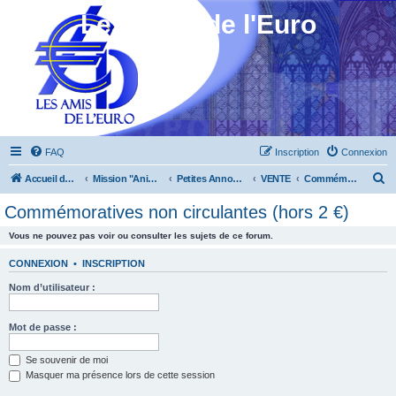
Les Amis de l'Euro
FAQ
Inscription
Connexion
R
Accueil du forum
Mission "Animation"
Petites Annonces
VENTE
Commémoratives non circulantes (hors 2 €)
e
Commémoratives non circulantes (hors 2 €)
c
Vous ne pouvez pas voir ou consulter les sujets de ce forum.
h
e
CONNEXION
•
INSCRIPTION
r
Nom d’utilisateur :
c
h
Mot de passe :
e
Se souvenir de moi
r
Masquer ma présence lors de cette session