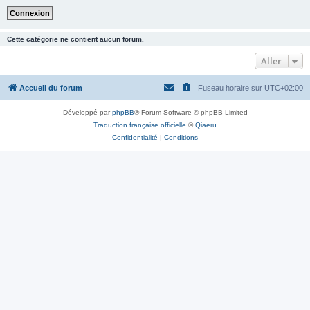
Cette catégorie ne contient aucun forum.
Aller
Accueil du forum
Fuseau horaire sur
UTC+02:00
Développé par
phpBB
® Forum Software © phpBB Limited
Traduction française officielle
©
Qiaeru
Confidentialité
|
Conditions