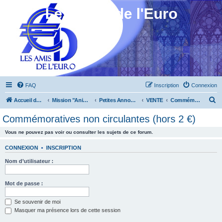
Les Amis de l'Euro
FAQ
Inscription
Connexion
R
Accueil du forum
Mission "Animation"
Petites Annonces
VENTE
Commémoratives non circulantes (hors 2 €)
e
Commémoratives non circulantes (hors 2 €)
c
Vous ne pouvez pas voir ou consulter les sujets de ce forum.
h
e
CONNEXION
•
INSCRIPTION
r
Nom d’utilisateur :
c
h
Mot de passe :
e
Se souvenir de moi
r
Masquer ma présence lors de cette session