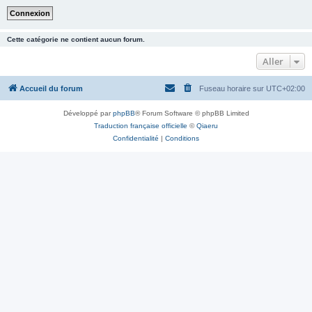
Cette catégorie ne contient aucun forum.
Aller
Accueil du forum
Fuseau horaire sur
UTC+02:00
Développé par
phpBB
® Forum Software © phpBB Limited
Traduction française officielle
©
Qiaeru
Confidentialité
|
Conditions