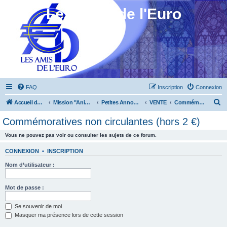
Les Amis de l'Euro
FAQ
Inscription
Connexion
R
Accueil du forum
Mission "Animation"
Petites Annonces
VENTE
Commémoratives non circulantes (hors 2 €)
e
Commémoratives non circulantes (hors 2 €)
c
Vous ne pouvez pas voir ou consulter les sujets de ce forum.
h
e
CONNEXION
•
INSCRIPTION
r
Nom d’utilisateur :
c
h
Mot de passe :
e
Se souvenir de moi
r
Masquer ma présence lors de cette session