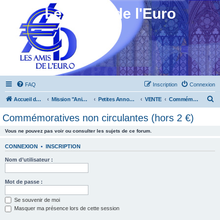
Les Amis de l'Euro
FAQ
Inscription
Connexion
R
Accueil du forum
Mission "Animation"
Petites Annonces
VENTE
Commémoratives non circulantes (hors 2 €)
e
Commémoratives non circulantes (hors 2 €)
c
Vous ne pouvez pas voir ou consulter les sujets de ce forum.
h
e
CONNEXION
•
INSCRIPTION
r
Nom d’utilisateur :
c
h
Mot de passe :
e
Se souvenir de moi
r
Masquer ma présence lors de cette session