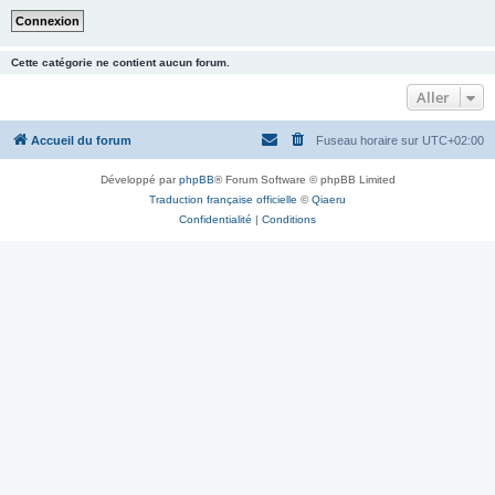
Cette catégorie ne contient aucun forum.
Aller
Accueil du forum
Fuseau horaire sur
UTC+02:00
Développé par
phpBB
® Forum Software © phpBB Limited
Traduction française officielle
©
Qiaeru
Confidentialité
|
Conditions