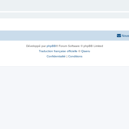
Nous
Développé par
phpBB
® Forum Software © phpBB Limited
Traduction française officielle
©
Qiaeru
Confidentialité
|
Conditions