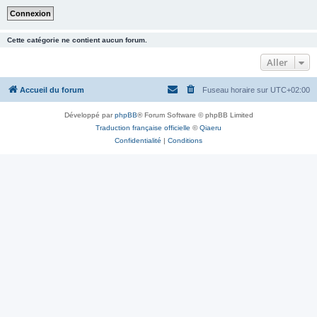
Cette catégorie ne contient aucun forum.
Aller
Accueil du forum
Fuseau horaire sur
UTC+02:00
Développé par
phpBB
® Forum Software © phpBB Limited
Traduction française officielle
©
Qiaeru
Confidentialité
|
Conditions