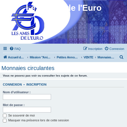
Les Amis de l'Euro
FAQ
Inscription
Connexion
R
Accueil du forum
Mission "Animation"
Petites Annonces
VENTE
Monnaies circulantes
e
Monnaies circulantes
c
Vous ne pouvez pas voir ou consulter les sujets de ce forum.
h
e
CONNEXION
•
INSCRIPTION
r
Nom d’utilisateur :
c
h
Mot de passe :
e
Se souvenir de moi
r
Masquer ma présence lors de cette session