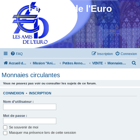
Les Amis de l'Euro
FAQ
Inscription
Connexion
R
Accueil du forum
Mission "Animation"
Petites Annonces
VENTE
Monnaies circulantes
e
Monnaies circulantes
c
Vous ne pouvez pas voir ou consulter les sujets de ce forum.
h
e
CONNEXION
•
INSCRIPTION
r
Nom d’utilisateur :
c
h
Mot de passe :
e
Se souvenir de moi
r
Masquer ma présence lors de cette session