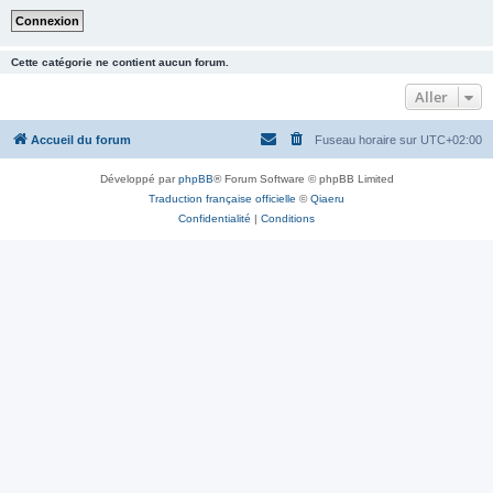
Cette catégorie ne contient aucun forum.
Aller
Accueil du forum
Fuseau horaire sur
UTC+02:00
Développé par
phpBB
® Forum Software © phpBB Limited
Traduction française officielle
©
Qiaeru
Confidentialité
|
Conditions