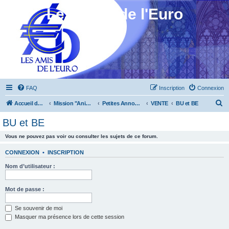
Les Amis de l'Euro
FAQ
Inscription
Connexion
R
Accueil du forum
Mission "Animation"
Petites Annonces
VENTE
BU et BE
e
BU et BE
c
Vous ne pouvez pas voir ou consulter les sujets de ce forum.
h
e
CONNEXION
•
INSCRIPTION
r
Nom d’utilisateur :
c
h
Mot de passe :
e
Se souvenir de moi
r
Masquer ma présence lors de cette session