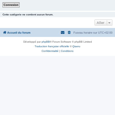
Cette catégorie ne contient aucun forum.
Aller
Accueil du forum
Fuseau horaire sur
UTC+02:00
Développé par
phpBB
® Forum Software © phpBB Limited
Traduction française officielle
©
Qiaeru
Confidentialité
|
Conditions