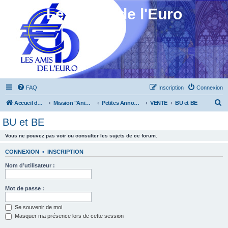
Les Amis de l'Euro
FAQ
Inscription
Connexion
R
Accueil du forum
Mission "Animation"
Petites Annonces
VENTE
BU et BE
e
BU et BE
c
Vous ne pouvez pas voir ou consulter les sujets de ce forum.
h
e
CONNEXION
•
INSCRIPTION
r
Nom d’utilisateur :
c
h
Mot de passe :
e
Se souvenir de moi
r
Masquer ma présence lors de cette session