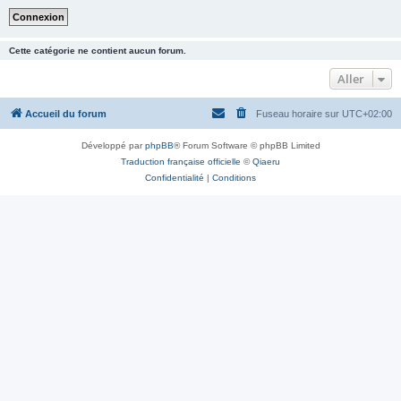
Cette catégorie ne contient aucun forum.
Aller
Accueil du forum
Fuseau horaire sur
UTC+02:00
Développé par
phpBB
® Forum Software © phpBB Limited
Traduction française officielle
©
Qiaeru
Confidentialité
|
Conditions