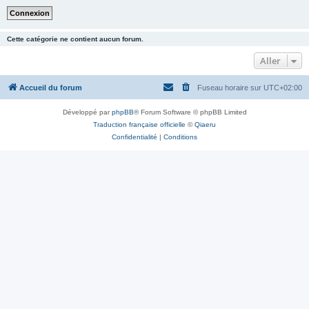
Cette catégorie ne contient aucun forum.
Aller
Accueil du forum
Fuseau horaire sur
UTC+02:00
Développé par
phpBB
® Forum Software © phpBB Limited
Traduction française officielle
©
Qiaeru
Confidentialité
|
Conditions