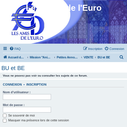
Les Amis de l'Euro
FAQ
Inscription
Connexion
R
Accueil du forum
Mission "Animation"
Petites Annonces
VENTE
BU et BE
e
BU et BE
c
Vous ne pouvez pas voir ou consulter les sujets de ce forum.
h
e
CONNEXION
•
INSCRIPTION
r
Nom d’utilisateur :
c
h
Mot de passe :
e
Se souvenir de moi
r
Masquer ma présence lors de cette session